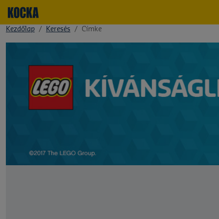
Kezdőlap
Keresés
Címke