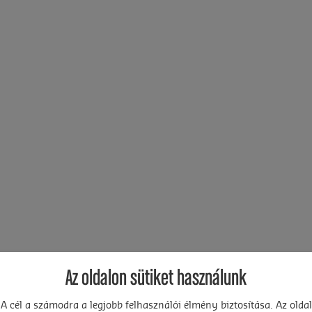
Az oldalon sütiket használunk
A cél a számodra a legjobb felhasználói élmény biztosítása. Az oldal