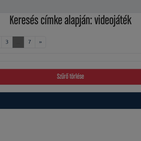
Keresés címke alapján: videojáték
3
...
7
»
Szűrő törlése