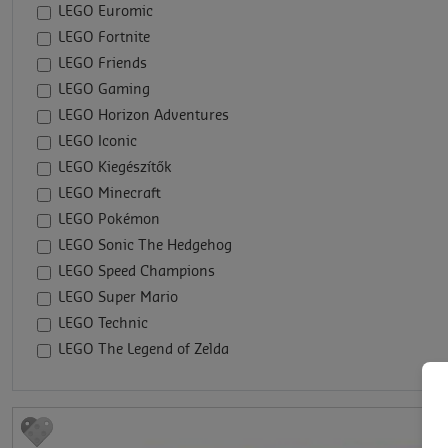
LEGO Euromic
LEGO Fortnite
LEGO Friends
LEGO Gaming
LEGO Horizon Adventures
LEGO Iconic
LEGO Kiegészítők
LEGO Minecraft
LEGO Pokémon
LEGO Sonic The Hedgehog
LEGO Speed Champions
LEGO Super Mario
LEGO Technic
LEGO The Legend of Zelda