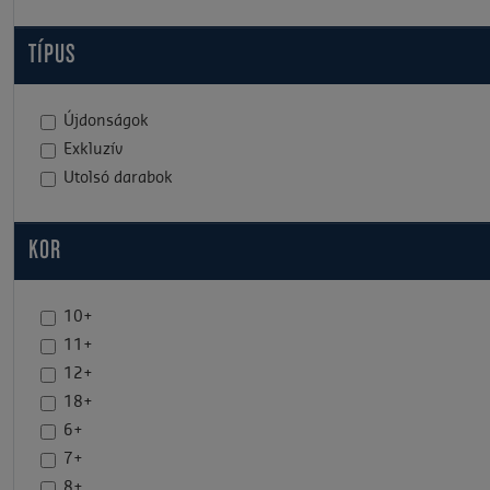
TÍPUS
Újdonságok
Exkluzív
Utolsó darabok
KOR
10+
11+
12+
18+
6+
7+
8+