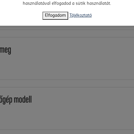
el!
használatával elfogadod a sütik használatát.
Elfogadom
Tájékoztató
 meg
lőgép modell