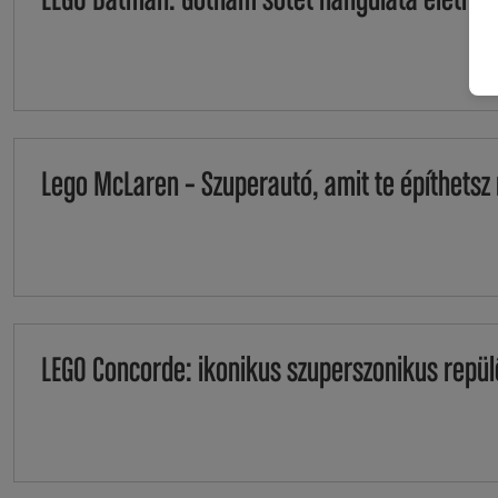
LEGO Batman. Gotham sötét hangulata életre k
Lego McLaren – Szuperautó, amit te építhetsz
LEGO Concorde: ikonikus szuperszonikus repü