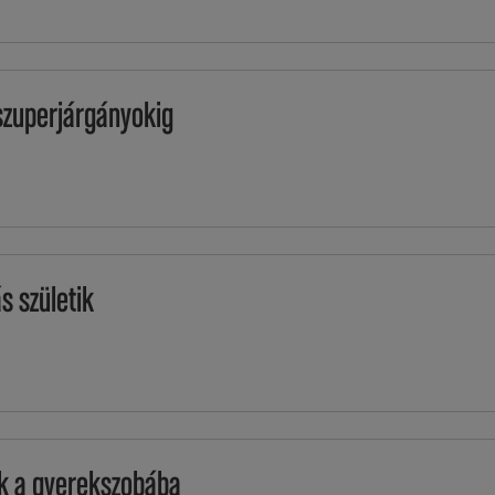
szuperjárgányokig
s születik
ik a gyerekszobába