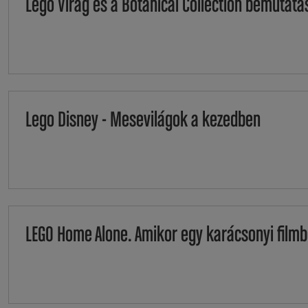
Lego Virág és a Botanical Collection bemutatá
Lego Disney - Mesevilágok a kezedben
LEGO Home Alone. Amikor egy karácsonyi filmb