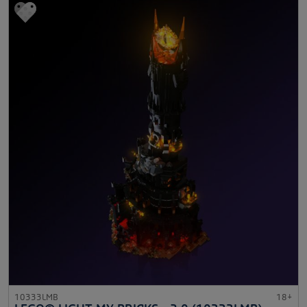
10333LMB
18+