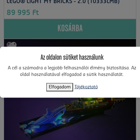
LEGO® LIGHT MY BRICKS - 2.0 (10333LMB)
89 995 Ft
KOSÁRBA
Az oldalon sütiket használunk
A cél a számodra a legjobb felhasználói élmény biztosítása. Az
oldal használatával elfogadod a sütik használatát.
Elfogadom
Tájékoztató