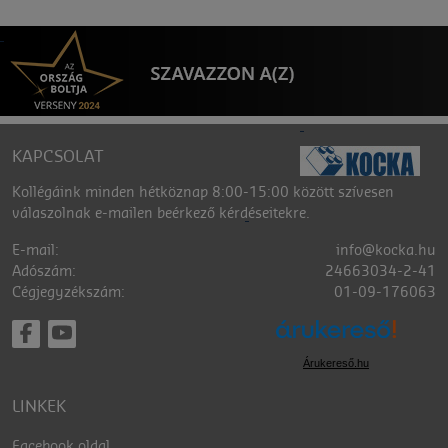
KAPCSOLAT
Kollégáink minden hétköznap 8:00-15:00 között szívesen
válaszolnak e-mailen beérkező kérdéseitekre.
E-mail:
info@kocka.hu
Adószám:
24663034-2-41
Cégjegyzékszám:
01-09-176063
Árukereső.hu
LINKEK
Facebook oldal