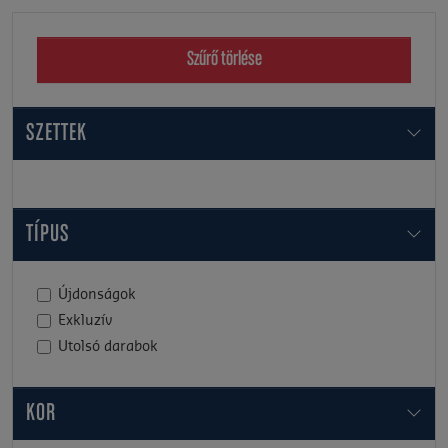
Szűrő törlése
SZETTEK
TÍPUS
Újdonságok
Exkluzív
Utolsó darabok
KOR