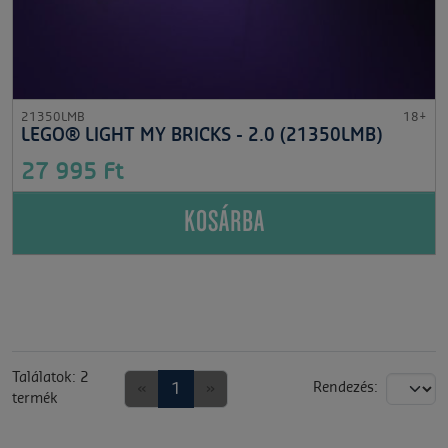
21350LMB
18+
LEGO® LIGHT MY BRICKS - 2.0 (21350LMB)
27 995 Ft
KOSÁRBA
Találatok: 2
«
1
»
Rendezés:
termék