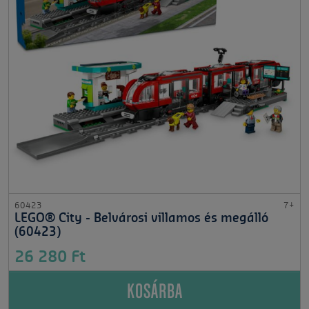
60423
7+
LEGO® City - Belvárosi villamos és megálló
(60423)
26 280 Ft
KOSÁRBA