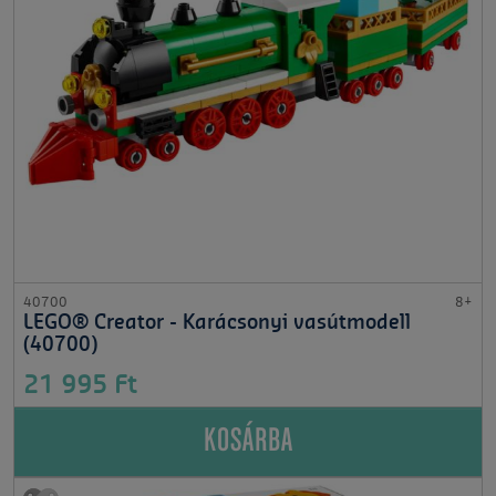
40700
8+
LEGO® Creator - Karácsonyi vasútmodell
(40700)
21 995 Ft
KOSÁRBA