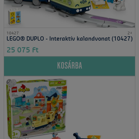
10427
2+
LEGO® DUPLO - Interaktív kalandvonat (10427)
25 075 Ft
KOSÁRBA