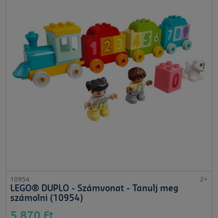
10954
2+
LEGO® DUPLO - Számvonat - Tanulj meg
számolni (10954)
5 870 Ft