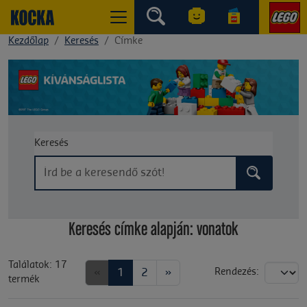
Kezdőlap
Keresés
Címke
Keresés
Keresés címke alapján: vonatok
Találatok: 17
«
1
2
»
Rendezés:
termék