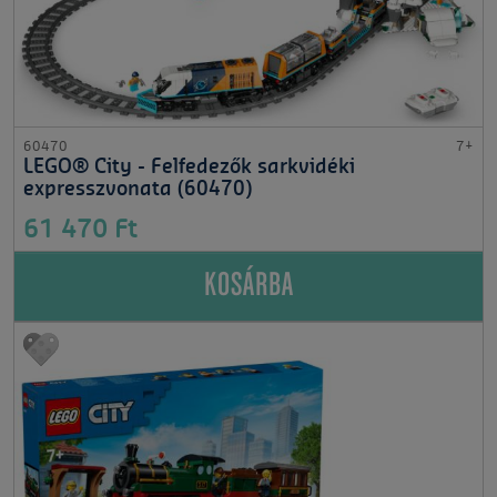
60470
7+
LEGO® City - Felfedezők sarkvidéki
expresszvonata (60470)
61 470 Ft
KOSÁRBA