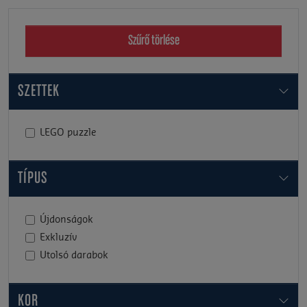
Szűrő törlése
SZETTEK
LEGO puzzle
TÍPUS
Újdonságok
Exkluzív
Utolsó darabok
KOR