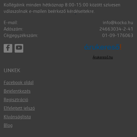
Kollégáink minden hétköznap 8:00-15:00 között szívesen
válaszolnak e-mailen beérkező kérdéseitekre.
E-mail:
info@kocka.hu
Adószám:
24663034-2-41
Cégjegyzékszám:
01-09-176063
Árukereső.hu
LINKEK
Facebook oldal
Bejelentkezés
Regisztráció
Elfelejtett jelszó
Kívánságlista
Blog