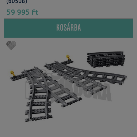
(60508)
59 995 Ft
KOSÁRBA