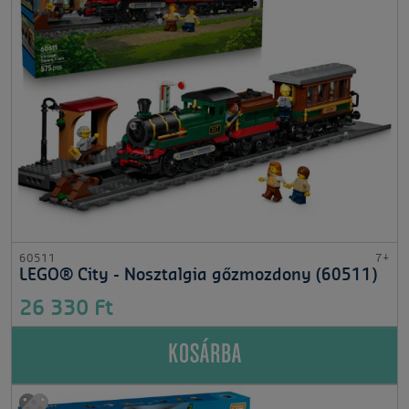
60511
7+
LEGO® City - Nosztalgia gőzmozdony (60511)
26 330 Ft
KOSÁRBA