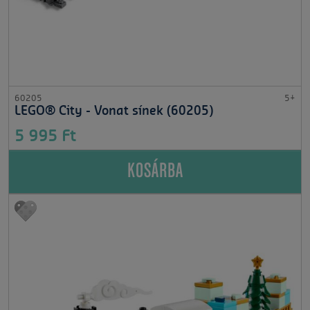
60205
5+
LEGO® City - Vonat sínek (60205)
5 995 Ft
KOSÁRBA