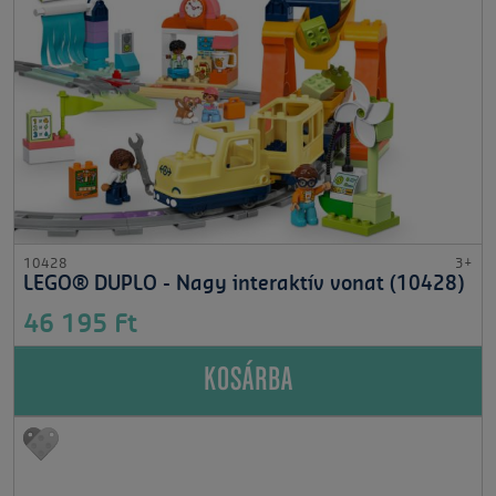
10428
3+
LEGO® DUPLO - Nagy interaktív vonat (10428)
46 195 Ft
KOSÁRBA