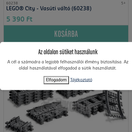
60238
5+
LEGO® City - Vasúti váltó (60238)
5 390 Ft
KOSÁRBA
Az oldalon sütiket használunk
A cél a számodra a legjobb felhasználói élmény biztosítása. Az
oldal használatával elfogadod a sütik használatát.
Elfogadom
Tájékoztató