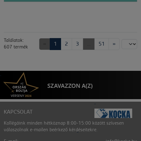
Találatok:
«
1
2
3
...
51
»
Rendezés:
607 termék
KAPCSOLAT
Kollégáink minden hétköznap 8:00-15:00 között szívesen
válaszolnak e-mailen beérkező kérdéseitekre.