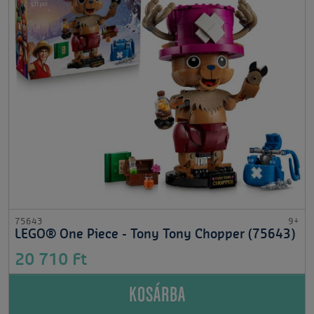
75643
9+
LEGO® One Piece - Tony Tony Chopper (75643)
20 710 Ft
KOSÁRBA