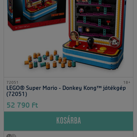
72051
18+
LEGO® Super Mario - Donkey Kong™ játékgép
(72051)
52 790 Ft
KOSÁRBA