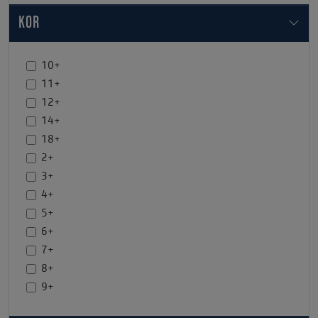
KOR
10+
11+
12+
14+
18+
2+
3+
4+
5+
6+
7+
8+
9+