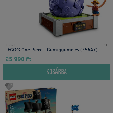
75647
9+
LEGO® One Piece - Gumigyümölcs (75647)
25 990 Ft
KOSÁRBA