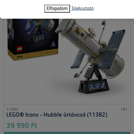
Elfogadom
Tájékoztató
11382
18+
LEGO® Icons - Hubble űrtávcső (11382)
39 990 Ft