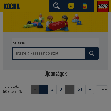
Keresés
Újdonságok
Találatok:
«
1
2
3
...
51
»
Rendezés:
607 termék