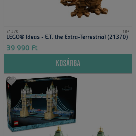
21370
18+
LEGO® Ideas - E.T. the Extra-Terrestrial (21370)
39 990 Ft
KOSÁRBA