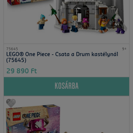
75645
9+
LEGO® One Piece - Csata a Drum kastélynál
(75645)
29 890 Ft
KOSÁRBA