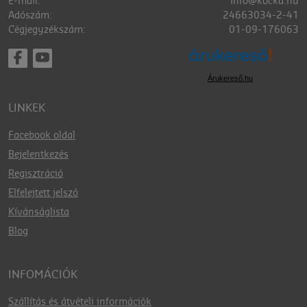
E-mail:
info@kocka.hu
Adószám:
24663034-2-41
Cégjegyzékszám:
01-09-176063
Árukereső.hu
LINKEK
Facebook oldal
Bejelentkezés
Regisztráció
Elfelejtett jelszó
Kívánságlista
Blog
INFOMÁCIÓK
Szállítás és átvételi információk