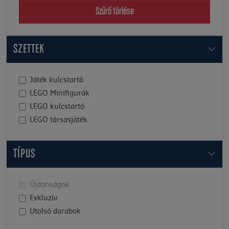
Szűrő törlése
SZETTEK
Játék kulcstartó
LEGO Minifigurák
LEGO kulcstartó
LEGO társasjáték
TÍPUS
Újdonságok
Exkluzív
Utolsó darabok