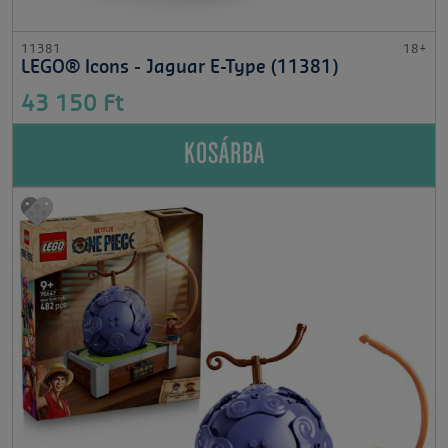
11381
18+
LEGO® Icons - Jaguar E-Type (11381)
43 150 Ft
KOSÁRBA