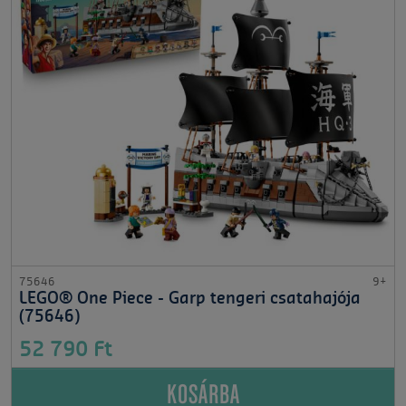
75646
9+
LEGO® One Piece - Garp tengeri csatahajója
(75646)
52 790 Ft
KOSÁRBA