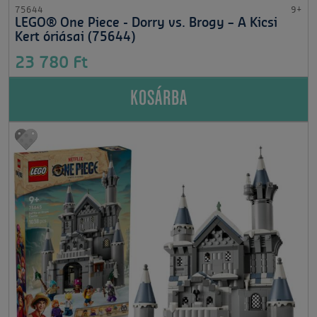
75644
9+
LEGO® One Piece - Dorry vs. Brogy – A Kicsi
Kert óriásai (75644)
23 780 Ft
KOSÁRBA